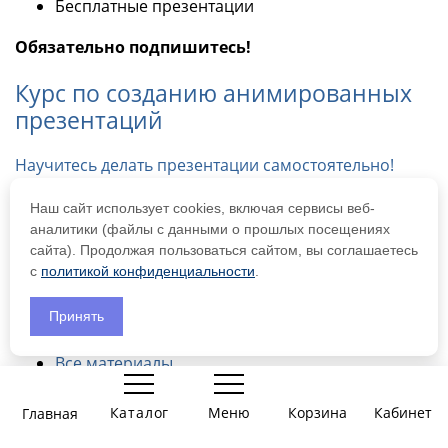
Бесплатные презентации
Обязательно подпишитесь!
Курс по созданию анимированных
презентаций
Научитесь делать презентации самостоятельно!
Logo
Наш сайт использует cookies, включая сервисы веб-
аналитики (файлы с данными о прошлых посещениях
Самозанятая Кононенко А.С.
сайта). Продолжая пользоваться сайтом, вы соглашаетесь
ИНН 519055406091
с
политикой конфиденциальности
.
Материалы
Принять
Все материалы
0
Презентации
Игры-презентации
Каталог
Меню
Корзина
Корзина
Главная
Вы еще
тов., на
Войти
Задания для печати