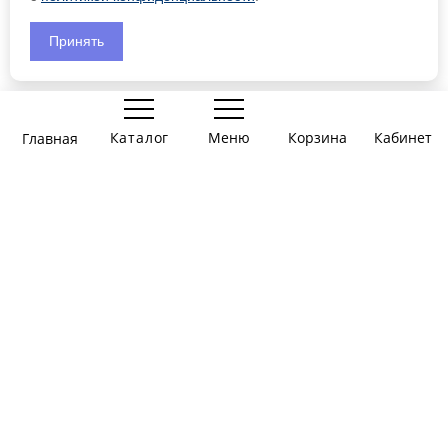
ИНН 519055406091
Принять
Материалы
0
Все материалы
Презентации
Каталог
Меню
Корзина
Корзина
Главная
Вы еще
тов., на
Войти
Игры-презентации
ничего
сумму:
0
Задания для печати
не
руб.
Информация
выбрали
Информация
Об авторе
Публичная оферта
Контакты
Telegram