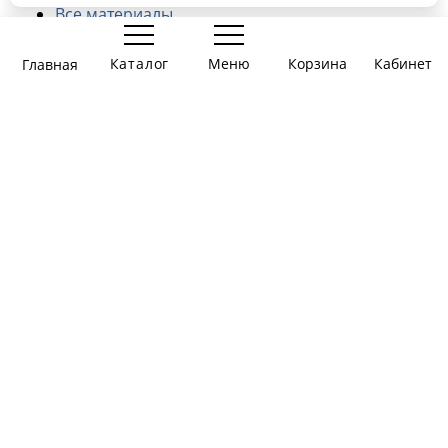
Все материалы
0
Презентации
Игры-презентации
Каталог
Меню
Корзина
Корзина
Главная
Вы еще
тов., на
Войти
Задания для печати
ничего
сумму:
0
Информация
не
руб.
выбрали
Информация
Об авторе
Публичная оферта
Контакты
Telegram
info@shop-logo.ru
Обратная связь
Любое использование либо копирование