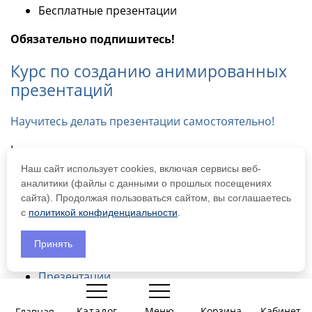
Бесплатные презентации
Обязательно подпишитесь!
Курс по созданию анимированных
презентаций
Научитесь делать презентации самостоятельно!
Logo
Наш сайт использует cookies, включая сервисы веб-
Самозанятая Кононенко А.С.
аналитики (файлы с данными о прошлых посещениях
ИНН 519055406091
сайта). Продолжая пользоваться сайтом, вы соглашаетесь
с
политикой конфиденциальности
.
Материалы
Принять
Все материалы
Презентации
0
Игры-презентации
Задания для печати
Каталог
Меню
Корзина
Корзина
Главная