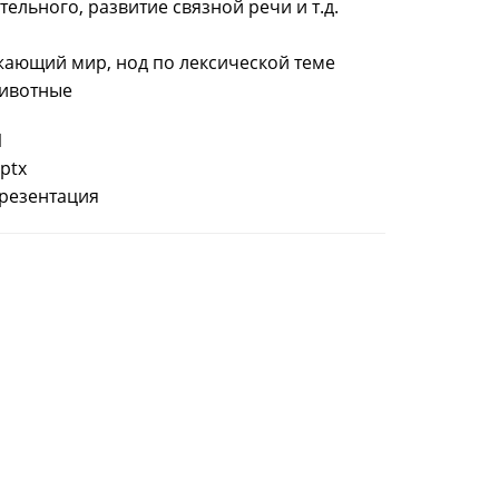
ельного, развитие связной речи и т.д.
жающий мир, нод по лексической теме
животные
1
pptx
резентация